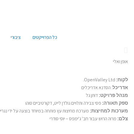
ילוג
תוכן
כל הפרוייקטים
ציבורי
אופן ואלי
OpenValley Ltd.
לקוח:
: הסדנא אדריכלים
אדריכל
דותן גל
מנהל פרויקט:
פסי צבירה ותלויים גולדן לייט, דקורטיביים סוהו
ספק תאורה:
מערכת מחיצות עץ פותחה במיוחד בוצעה על ידי נגריי
מערכות למחיצות:
מרוה הרוש עבור חב' ג'ימפס – יוסי סודרי
צלם: