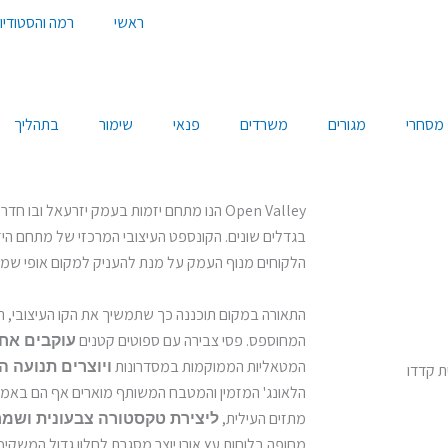
ראשי
רמה והסטודיו
מסחרי
מגורים
משרדים
פנאי
שימור
בתהליך
Open Valley הנו מתחם יזמות בעמק יזרעאל ובו
בגדלים שונים. הקונספט העיצובי המרכזי של מתחם הי
הלקוחים מנוף העמק על מנת להעניק למקום אופי ש
התאורה במקום תוכננה כך שתמשיך את הקו העיצובי, ה
המחוספס. פסי צבירה עם ספוטים קטנים
עוקבים אחר
המטאליות הממוקמות במסדרונות
ויוצרים תנועה 
ת קדדו
הלאונג' המזמין והמטבח המשותף מוארים אף הם באמצ
מתזים העילית,
ליצירת טקסטורה צבעונית ושמ
מחופה בלוחות עץ אורן יוצר מסגרת לחלון גדול המשקי