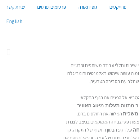
פרוייקטים
גופי תאורה
פרסומים ופרסים
יצירת קשר
English
 חדרי ישיבות וחללי עבודה משותפים ופרטיים
זמות עושה שימוש באלמנטים וחומרי גלם
משתלב עם הסביבה הטבעית.
מביא אל הפנים את הנוף החקלאי
 מתווה תעלות מיזוג האוויר
המלווה את החולפים בהם.
המשכית
עות פסי צבירה הממוקמים בניצב לצנרת
על רקע הבטון החשוף של התקרה. קיר
חה
ף אל נוף השדות של עמק יזרעאל ושוטף את