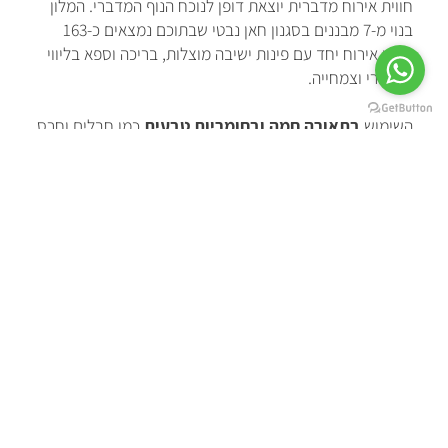
חווית אירוח מדברית יוצאת דופן לנוכח הנוף המדברי. המלון
בנוי מ-7 מבננים בסגנון חאן נבטי שבתוכם נמצאים כ-163
חדרי אירוח יחד עם פינות ישיבה מוצלות, בריכה וספא בליווי
עצי פרי וצמחייה.
השימוש
בתאורה חמה ובחומריות טבעית
כמו חבלים וחרס
עבור גופי התאורה הדקורטיביים מדגישה את חווית המדבר
והצבעוניות וכך גם את
הניגודיות הדומיננטית שבין האור
והצל
. התאורה במקום תוכננה
כמחקה את האור הבוקע
מהשמש והטבע
ונגלית בתוך החללים גם בשעות הערב.
במבואת הכניסה מוקמו גופי תאורה כחלק אינטגרלי מהקיר ע"י
גריעה בחרס, וכן נעשה שימוש ב
משרביות היוצרות
טקסטורות שונות
.
הצירים המרכזיים מודגשים ע"י תאורה חבויה מאחורי
הצמחייה המאירה את תקרת הסנדות שבמעברים ואילו
במבננים התאורה ממוקמות מעל הסנדות ויוצרת טקסטורה על
גבי הרצפה בעזרת משחקים של
אור וצל
. במבט למעלה
נתפסים
גופי התאורה ככוכבים
בחלל הגבוה ומעניקים