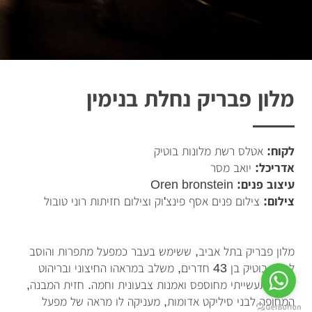
מלון פבריק נחלת בנימין
לקוח:
אטלס רשת מלונות בוטיק
אדריכל:
יואב מסר
עיצוב פנים:
Oren bronstein
צילום:
צילום פנים אסף פינצ'וק וצילום חזיתות רוני טובול
מלון פבריק בתל אביב, ששימש בעבר כמפעל מתפרות והוסב
למלון בוטיק בן 43 חדרים, משלב במראהו החיצוני ובריהוט
עיצוב תעשייתי מחוספס ואמנות צבעונית וחמה. חזית המבנה,
המחופה לבני סיליקט אדומות, מעניקה לו מראה של מפעל