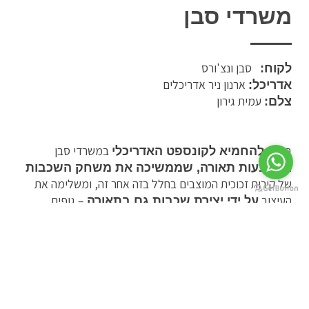
משרדי סבן
סבן ונצ'ורס
לקוח:
ארנון ניר אדריכלים
אדריכל:
עמית גירון
צלם:
בחרנו
במשרדי סבן
להחמיא לקונספט האדריכלי
באמצעות תאורה, שממשיכה את משחק השכבות
של קירות זכוכית המוצבים בחלל בזה אחר זה, ומשלימה את
העיצוב
– גופים
על ידי יצירת שכבות גם בתאורה
התלויים מתקרת הרשת הפריקה, משולבים בה וניצבים מעליה.
מעל תקרת הרשת הפריקה במסדרון הראשי שילבנו צילינדרים
צמודי תקרה ש
מקרינים טקסטורה מעניינת על קירות
ואלמנטים בחלל. חריץ תאורה משובץ ספוטים מתכווננים מאיר
את יצירות האמנות וחפצי הנוי המעטרים את קירות המשרד