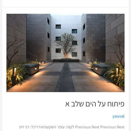
פיתוח
על
הים
שלב
א
פיתוח על הים שלב א
youval
Previous Next Previous Next לקוח: עופר השקעותאדריכל: רני זיס