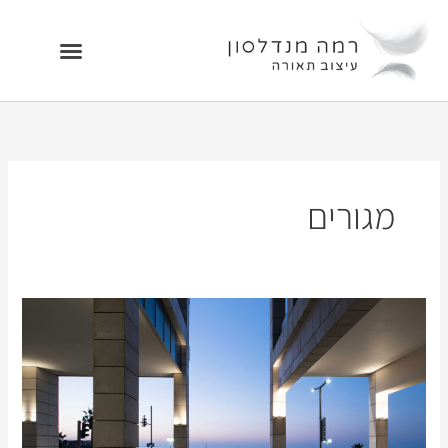
ילוג
תוכן
מגורים
הרברט
סמואל
10