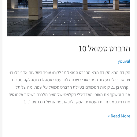
הרברט סמואל 10
youval
הקודם הבא הקודם הבא הרברט סמואל 10 לקוח: עופר השקעות אדריכל: רני
זיס אדריכלים עיצוב פנים: אורלי שרם צלם: עמרי אמסלם קומפלקס מגורים
יוקרתי בן 21 קומות הממוקם בטיילת הרברט סמואל על שפת ימה של תל
אביב ומשקף את האופי האדריכלי הקלאסי של העיר הלבנה בשילוב אלמנטים
מודרניים. אכסדרת העמודים המקבלת את פניהם של הנכנסים […]
Read More »