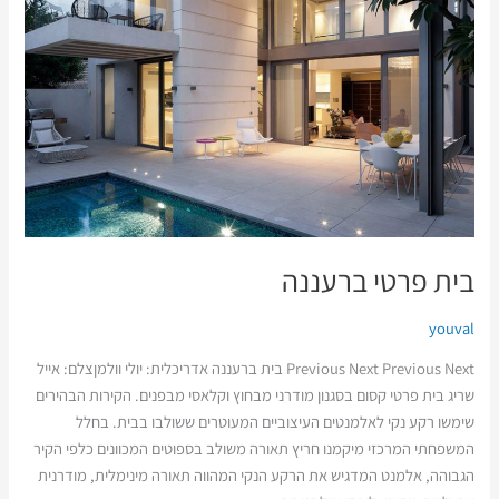
ברעננה
בית פרטי ברעננה
youval
Previous Next Previous Next בית ברעננה אדריכלית: יולי וולמןצלם: אייל
שריג בית פרטי קסום בסגנון מודרני מבחוץ וקלאסי מבפנים. הקירות הבהירים
שימשו רקע נקי לאלמנטים העיצוביים המעוטרים ששולבו בבית. בחלל
המשפחתי המרכזי מיקמנו חריץ תאורה משולב בספוטים המכוונים כלפי הקיר
הגבוהה, אלמנט המדגיש את הרקע הנקי המהווה תאורה מינימלית, מודרנית