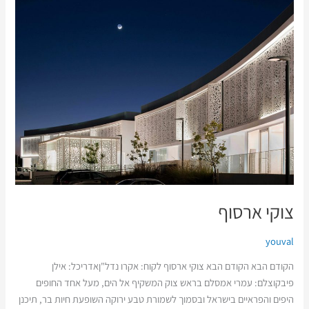
צוקי
ארסוף
צוקי ארסוף
youval
הקודם הבא הקודם הבא צוקי ארסוף לקוח: אקרו נדל"ןאדריכל: אילן
פיבקוצלם: עמרי אמסלם בראש צוק המשקיף אל הים, מעל אחד החופים
היפים והפראיים בישראל ובסמוך לשמורת טבע ירוקה השופעת חיות בר, תיכנן